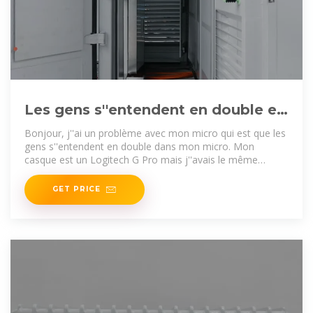
Les gens s''entendent en double en
jeu à cause de mon micro
Bonjour, j''ai un problème avec mon micro qui est que les
gens s''entendent en double dans mon micro. Mon
casque est un Logitech G Pro mais j''avais le même
problème
GET PRICE