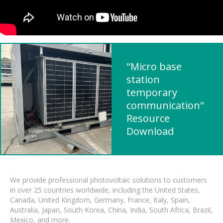
"Micro base
station
temporary
communication"
Resource
Download
We provide professional photovoltaic solutions to customers
in over 25 countries worldwide, including the United States,
Canada, United Kingdom, Germany, France, Italy, Spain,
Australia, Japan, South Korea, China, India, South Africa, Brazil,
Mexico, and more.