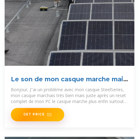
Le son de mon casque marche mais
pas le micro
Bonjour, J''ai un problème avec mon casque SteelSeries,
mon casque marchais très bien mais juste après un reset
complet de mon PC le casque marche plus enfin surtout
le
GET PRICE