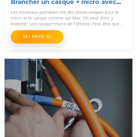
Brancher un casque + micro avec
une seule prise jack
Les nouveaux portables ont des prises uniques pour le
micro et le casque comme sur Mac. On peut donc y
brancher son casque+micro de l''iPhone. Peut-être que
ton casque
GET PRICE