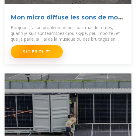
Mon micro diffuse les sons de mon
PC [Résolu]
Bonjour, J''ai un problème depuis pas mal de temps,
quand je suis sur teamspeak (ou skype, peu importe) et
que je parle, si j''ai de la musique ou des bruitages en
fond, quand
GET PRICE