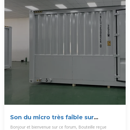
Son du micro très faible sur
Windows 10
Bonjour et bienvenue sur ce forum, Bouteille reçue