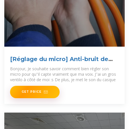
[Réglage du micro] Anti-bruit de
fond [Résolu]
Bonjour, Je souhaite savoir comment bien régler son
micro pour qu''il capte vraiment que ma voix. J''ai un gros
ventilo à côté de moi :s De plus, je met le son du casque
GET PRICE